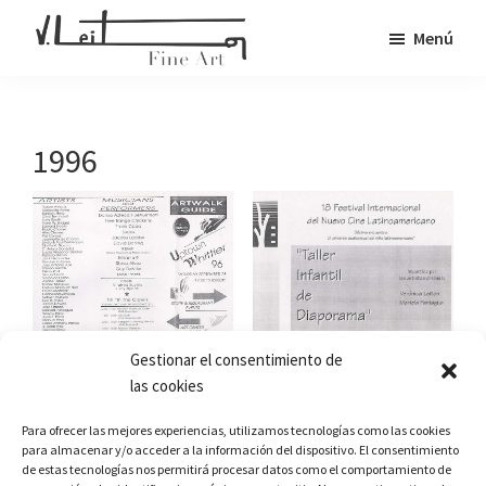
Saltar
Menú
al
Veronica
contenido
Fine
Leiton
principal
Art
1996
Gestionar el consentimiento de
las cookies
Para ofrecer las mejores experiencias, utilizamos tecnologías como las cookies
para almacenar y/o acceder a la información del dispositivo. El consentimiento
Copyright © 2026 · VLEITON FINE ART
de estas tecnologías nos permitirá procesar datos como el comportamiento de