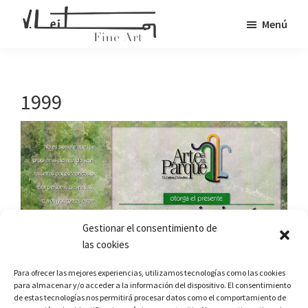
Saltar
Menú
al
Veronica
contenido
Fine
Leiton
principal
Art
1999
Gestionar el consentimiento de
las cookies
Para ofrecer las mejores experiencias, utilizamos tecnologías como las cookies
para almacenar y/o acceder a la información del dispositivo. El consentimiento
de estas tecnologías nos permitirá procesar datos como el comportamiento de