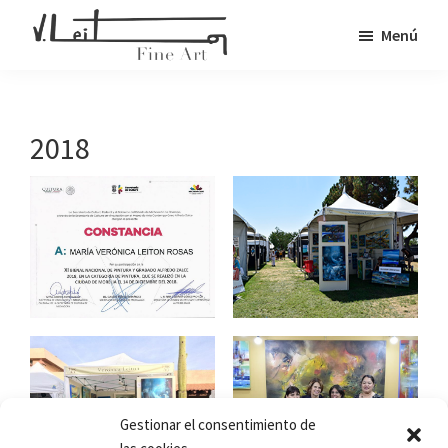
Saltar
Menú
al
Veronica
contenido
Fine
Leiton
principal
Art
2018
Gestionar el consentimiento de