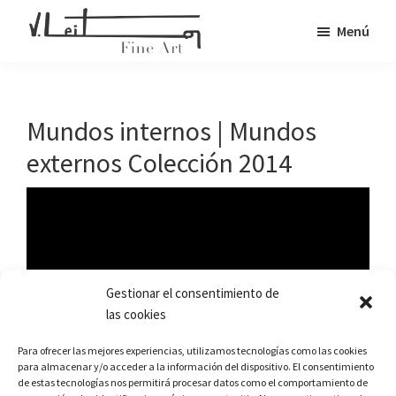
Saltar
Menú
al
Veronica
contenido
Fine
Leiton
principal
Art
Mundos internos | Mundos
externos Colección 2014
Gestionar el consentimiento de
las cookies
Para ofrecer las mejores experiencias, utilizamos tecnologías como las cookies
para almacenar y/o acceder a la información del dispositivo. El consentimiento
de estas tecnologías nos permitirá procesar datos como el comportamiento de