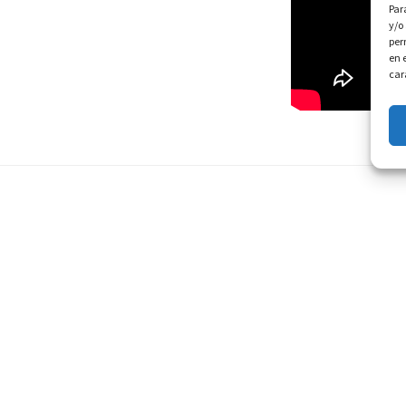
Par
y/o
per
en 
car