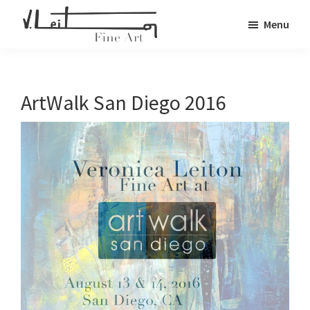
Skip
Menu
to
Veronica
main
Fine
Leiton
content
Art
ArtWalk San Diego 2016