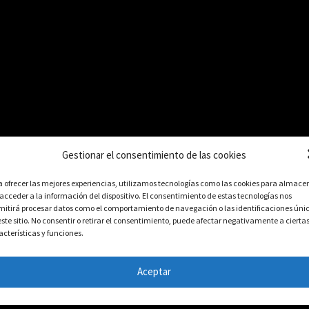
Gestionar el consentimiento de las cookies
a ofrecer las mejores experiencias, utilizamos tecnologías como las cookies para almace
 acceder a la información del dispositivo. El consentimiento de estas tecnologías nos
mitirá procesar datos como el comportamiento de navegación o las identificaciones úni
este sitio. No consentir o retirar el consentimiento, puede afectar negativamente a cierta
udad
acterísticas y funciones.
Aceptar