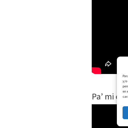
Par
y/o
per
en 
Pa’ mi ci
car