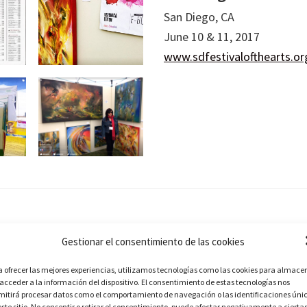
San Diego, CA
June 10 & 11, 2017
www.sdfestivalofthearts.or
Gestionar el consentimiento de las cookies
ArtWalk San Diego´s
a ofrecer las mejores experiencias, utilizamos tecnologías como las cookies para almace
 acceder a la información del dispositivo. El consentimiento de estas tecnologías nos
mitirá procesar datos como el comportamiento de navegación o las identificaciones úni
San Diego, CA
este sitio. No consentir o retirar el consentimiento, puede afectar negativamente a cierta