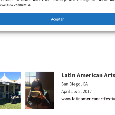
April 29 & 30, 2017
acterísticas y funciones.
www.artwalksandiego.org
Aceptar
Latin American Arts
San Diego, CA
April 1 & 2, 2017
www.latinamericanartfesti