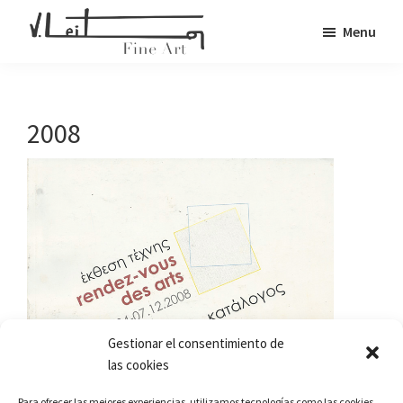
Skip
Menu
to
Veronica
main
Fine
Leiton
content
Art
2008
Gestionar el consentimiento de
las cookies
Para ofrecer las mejores experiencias, utilizamos tecnologías como las cookies