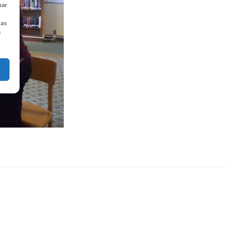
nar
cas
s