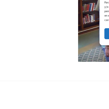
Par
y/o
per
en 
car