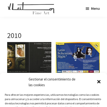
Skip
Menu
to
Veronica
main
Fine
Leiton
content
Art
2010
Gestionar el consentimiento de
las cookies
Para ofrecer las mejores experiencias, utilizamos tecnologías como las cookies
para almacenar y/o acceder a la información del dispositivo. El consentimiento
de estas tecnologías nos permitirá procesar datos como el comportamiento de