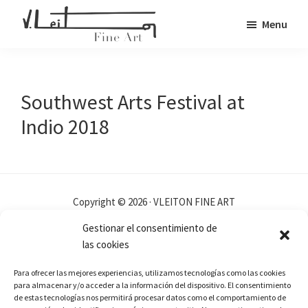
Skip
Menu
to
Veronica
main
Fine
Leiton
content
Art
Southwest Arts Festival at
Indio 2018
Copyright © 2026 · VLEITON FINE ART
Gestionar el consentimiento de
las cookies
Para ofrecer las mejores experiencias, utilizamos tecnologías como las cookies
para almacenar y/o acceder a la información del dispositivo. El consentimiento
de estas tecnologías nos permitirá procesar datos como el comportamiento de